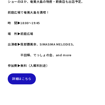
ショーのほか、奄美大島の物産・飲食店も出店予定。
前庭広場で奄美大島を満喫！
時 間▶18:00～19:45
場 所▶前庭広場
出演者▶我那覇美奈、SIMASIMA MELODIES、
平田輝、でっしょの会、and more
参加費▶無料（入館料別途）
詳細はこちら