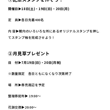
開催日▶18日(土)・19日(日)・20日(月)
定 員▶各日先着400名
内 容▶館内のいろいろな所にあるオリジナルスタンプを押し
てスタンプ帳を完成させよう！
②月見草プレゼント
日 付▶7月19日(日)・20日(月祝)
※数量限定 各日ともになくなり次第終了
場 所▶券売周辺を予定
整理券配布▶ 19:00〜
花鉢交換▶20:00〜