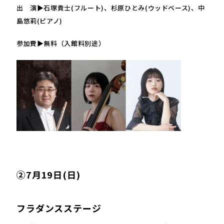
出 演▶石塚貴士(フルート)、杉原ひとみ(ウッドベース)、中
島悠莉(ピアノ)
参加費▶無料（入館料別途）
②7月19日(日)
フラダンスステージ