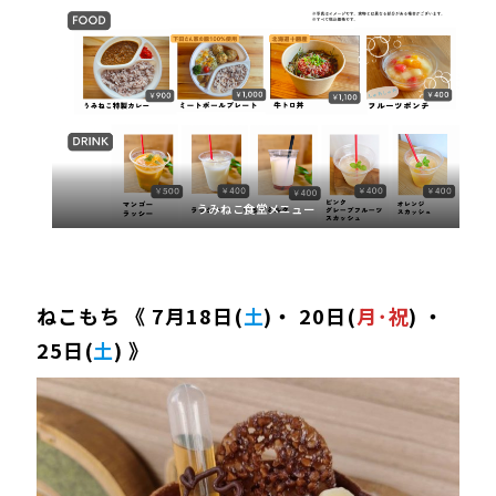
うみねこ食堂メニュー
ねこもち 《 7月18日(
土
)・ 20日(
月･祝
) ・
25日(
土
) 》