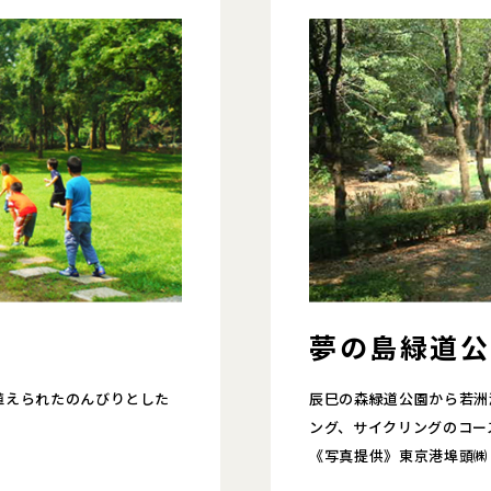
夢の島緑道公
植えられたのんびりとした
辰巳の森緑道公園から若洲
ング、サイクリングのコー
《写真提供》東京港埠頭㈱