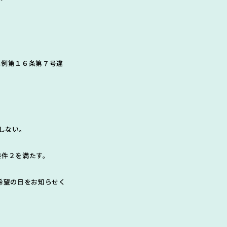
。
条例第１６条第７号違
しない。
要件２を満たす。
希望の日をお知らせく