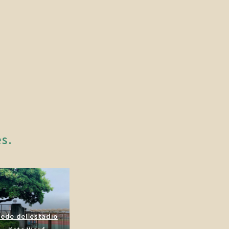
es.
ede del estadio