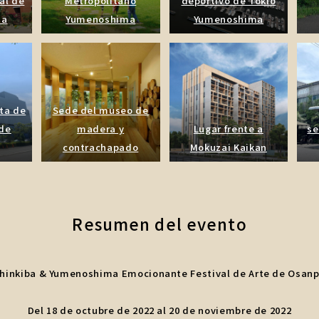
al de
Metropolitano
deportivo de Tokio
ma
Yumenoshima
Yumenoshima
nta de
Sede del museo de
 de
madera y
Lugar frente a
se
contrachapado
Mokuzai Kaikan
Resumen del evento
Shinkiba & Yumenoshima Emocionante Festival de Arte de Osanp
Del 18 de octubre de 2022 al 20 de noviembre de 2022