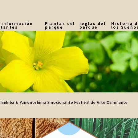
 información
Plantas del
reglas del
Historia d
itantes
parque
parque
los Sueño
 a
 de
a (de una
ante, etc.)
el parque
hinkiba & Yumenoshima Emocionante Festival de Arte Caminante