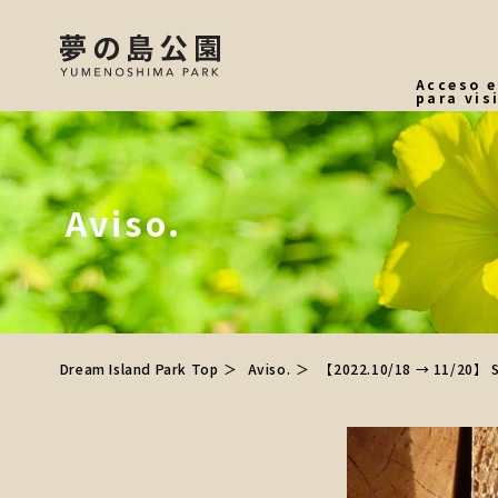
Acceso e
para vis
acceda
horario
apertur
tienda,
Aviso.
restaur
Mapa d
Dream Island Park Top
Aviso.
【2022.10/18 → 11/20】 S