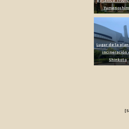
Botánico Tropic
Yumenoshi
Lugar de la pla
incineración
Shinkoto
[