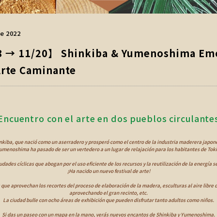
e 2022
8 → 11/20】 Shinkiba & Yumenoshima Em
Arte Caminante
Encuentro con el arte en dos pueblos circulante
nkiba, que nació como un aserradero y prosperó como el centro de la industria maderera japon
umenoshima ha pasado de ser un vertedero a un lugar de relajación para los habitantes de Toki
udades cíclicas que abogan por el uso eficiente de los recursos y la reutilización de la energía s
¡Ha nacido un nuevo festival de arte!
que aprovechan los recortes del proceso de elaboración de la madera, esculturas al aire libre
aprovechando el gran recinto, etc.
La ciudad bulle con ocho áreas de exhibición que pueden disfrutar tanto adultos como niños.
Si das un paseo con un mapa en la mano, verás nuevos encantos de Shinkiba y Yumenoshima.