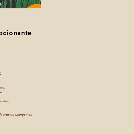
ocionante
s
esa,
o.
e unen,
 de artistas emergentes