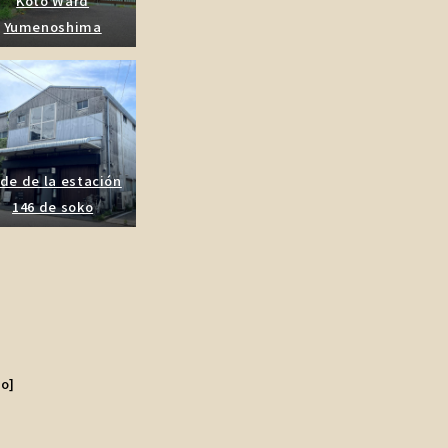
Koto Ward
Yumenoshima
de de la estación
146 de soko
o]