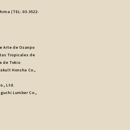
hima (TEL: 03-3522-
de Arte de Osanpo
tas Tropicales de
a de Tokio
 Yakult Honsha Co.,
., Ltd.
iguchi Lumber Co.,