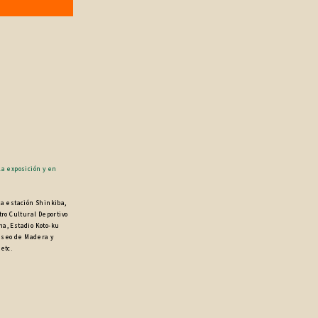
la exposición y en
la estación Shinkiba,
o Cultural Deportivo
a, Estadio Koto-ku
useo de Madera y
etc.