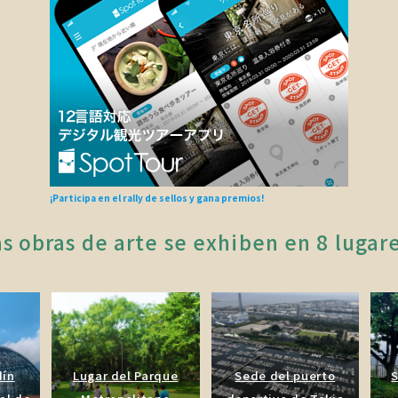
¡Participa en el rally de sellos y gana premios!
s obras de arte se exhiben en 8 lugar
dín
Lugar del Parque
Sede del puerto
S