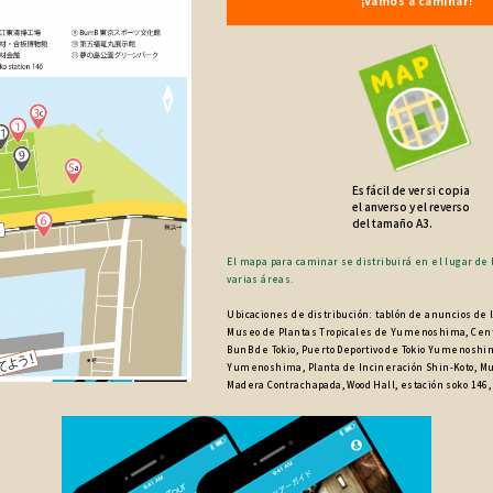
¡Vamos a caminar!
Es fácil de ver si copia
el anverso y el reverso
del tamaño A3.
El mapa para caminar se distribuirá en el lugar de 
varias áreas.
Ubicaciones de distribución: tablón de anuncios de 
Museo de Plantas Tropicales de Yumenoshima, Centr
BunB de Tokio, Puerto Deportivo de Tokio Yumenoshim
Yumenoshima, Planta de Incineración Shin-Koto, M
Madera Contrachapada, Wood Hall, estación soko 146, 