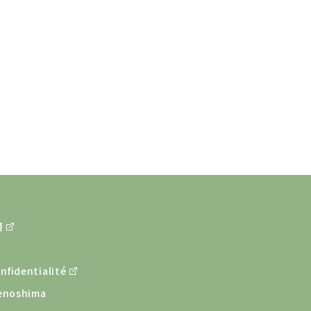
境
nfidentialité
menoshima