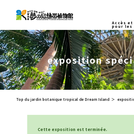
Accès et
pour les
accès
Droits
d'inscr
exposition spéci
les heu
d'ouver
magasin
restaur
Plan d
Sans ba
Top du jardin botanique tropical de Dream Island
expositi
Cette exposition est terminée.