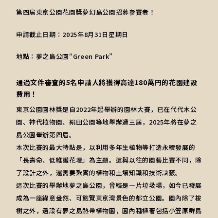
第四屆東京公園花園獎夢幻島公園招募參賽者！
申請截止日期：2025年8月31日星期日
地點：夢之島公園“Green Park”
通過文件審查的5名申請人將獲得高達180萬円的花園建設
費用！
東京公園園林獎是自2022年起舉辦的園林大賽，已在代代木公
園、神代植物園、絹田公園等地舉辦過三屆，2025年將在夢之
島公園舉辦第四屆。
本次比賽的最大特點是，以利用多年生植物等打造永續發展的
「長壽命、低維護花壇」為主題。這與以往的園藝比賽不同，除
了設計之外，還需要紮實的植物和土壤知識和技術訣竅。
這次比賽的舉辦地夢之島公園，曾經是一片垃圾場，如今已發展
成為一座綠意盎然、可飽覽東京灣景色的都立公園。園內除了桉
樹之外，還設有夢之島熱帶植物園，園內種植著包括小笠原群島