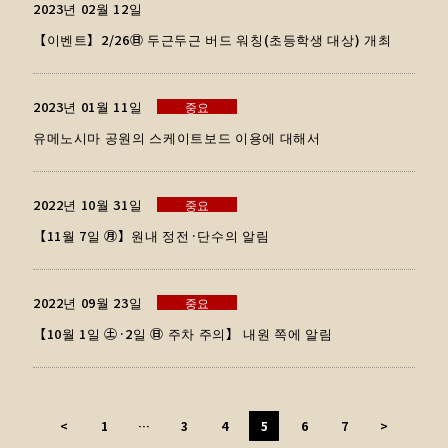
2023년 02월 12일
【이벤트】2/26㊐ 두근두근 버드 워칭(초등학생 대상) 개최
2023년 01월 11일
중요
유메노시마 공원의 스케이트보드 이용에 대해서
2022년 10월 31일
중요
【11월 7일 ㊊】원내 정전·단수의 알림
2022년 09월 23일
중요
【10월 1일 ㊏·2일 ㊐ 주차 주의】 내원 쪽에 알림
<
1
…
3
4
5
6
7
>