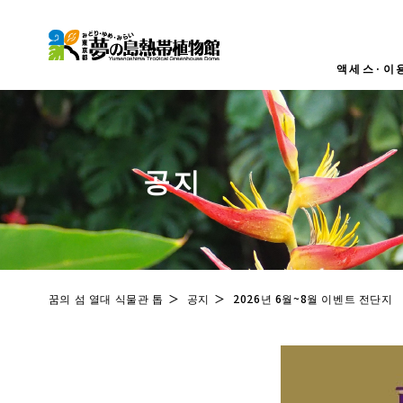
액세스·이
액세스
수수료
공지
영업시간
관내지도
장애인
꿈의 섬 열대 식물관 톱
공지
2026년 6월~8월 이벤트 전단지