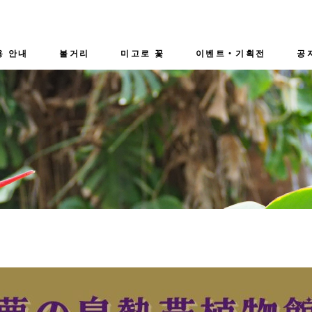
용 안내
볼거리
미고로 꽃
이벤트・기획전
공
관내의 모습
현재 만경의 꽃
- 이벤트
카페 숍
연간 캘린더
- 기획전
직원 추천