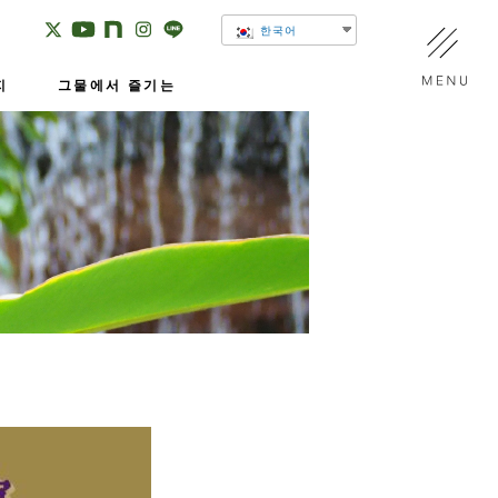
한국어
지
그물에서 즐기는
유메넷 채널
SNS
가상 식물관
이 미토코와 하하의 방