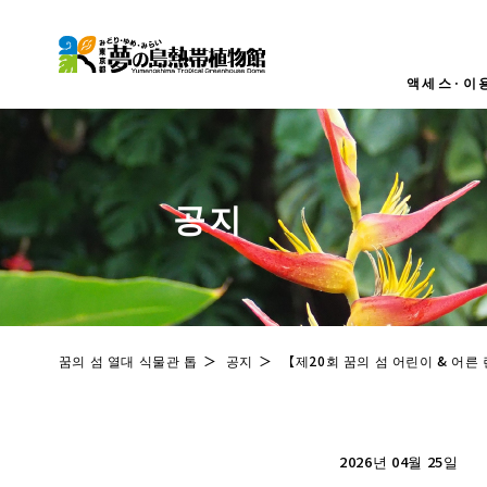
액세스·이
액세스
수수료
공지
영업시간
관내지도
장애인
꿈의 섬 열대 식물관 톱
공지
【제20회 꿈의 섬 어린이 & 어른
2026년 04월 25일