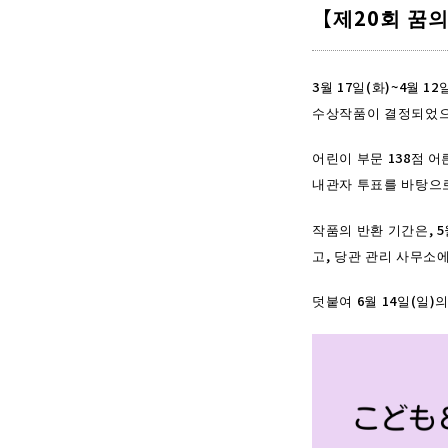
【제20회 꿈의
3월 17일(화)~4월 
수상작품이 결정되었으
어린이 부문 138점 어
내관자 투표를 바탕으
작품의 반환 기간은, 5
고, 당관 관리 사무소
덧붙여 6월 14일(일)