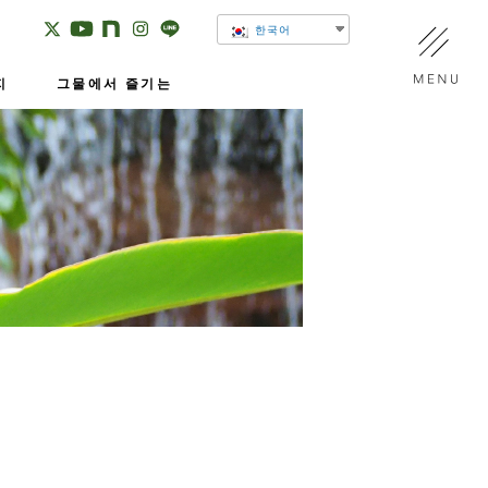
한국어
지
그물에서 즐기는
유메넷 채널
SNS
가상 식물관
이 미토코와 하하의 방