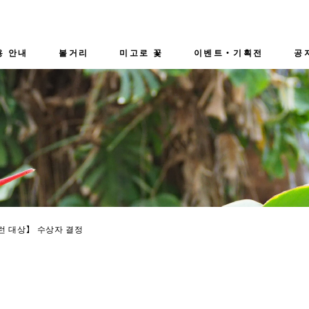
용 안내
볼거리
미고로 꽃
이벤트・기획전
공
관내의 모습
현재 만경의 꽃
- 이벤트
카페 숍
연간 캘린더
- 기획전
직원 추천
 런 대상】 수상자 결정