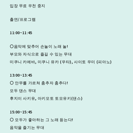
입장 무료 우천 중지
출연/프로그램
11:00~11:45
〇음악에 맞추어 손놀이 노래 놀!
부모와 자식으로 즐길 수 있는 무대
미쿠니 카에바, 미쿠니 유카 (우타), 사이토 우미 (피아노)
13:00~13:45
〇 안무를 가르쳐 춤추자 춤추다!
모두 댄스 무대
후지이 사키유, 아키모토 토모유키(댄스)
15:00~15:45
〇 모두가 좋아하는 그 노래 듣는다!
음악을 즐기는 무대