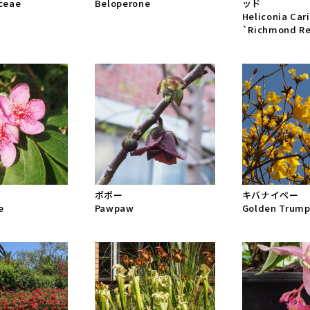
ceae
Beloperone
ッド
Heliconia Car
`Richmond R
ポポー
キバナイペー
e
Pawpaw
Golden Trump