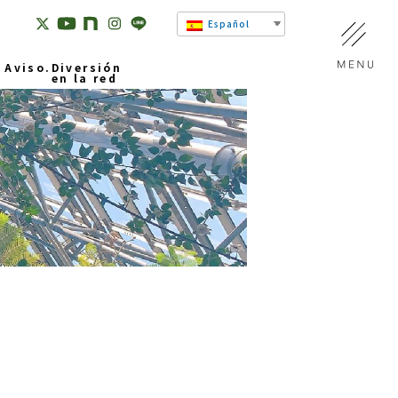
Español
Aviso.
Diversión
en la red
Canal Dream Fever
una
SNS
al,
Jardín Botánico
Virtual
Habitación de
Konomi y Konoha