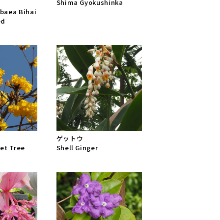
Shima Gyokushinka
ibaea Bihai
ed
ゲットウ
et Tree
Shell Ginger